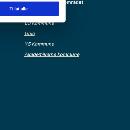
Tariffpartene KS-området
Tillat alle
KS
LO Kommune
Unio
YS Kommune
Akademikerne kommune