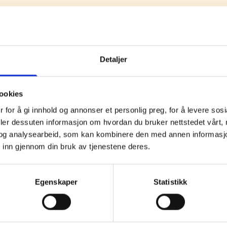
 konsekvenser av ny uførepensjon i offentlig sektor – Erfari
enser av ny uførepensjon fra 01-01-15 – Tilleggsoppdrag
enser for ny uførepensjon fra 01-01-15
Detaljer
ookies
 for å gi innhold og annonser et personlig preg, for å levere sos
deler dessuten informasjon om hvordan du bruker nettstedet vårt,
og analysearbeid, som kan kombinere den med annen informasjon d
 inn gjennom din bruk av tjenestene deres.
Egenskaper
Statistikk