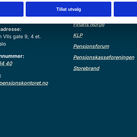
resse:
Lenker
ks 1466 Vika,
Tillat utvalg
Finanstilsynet
slo
Finans Norge
adresse:
KLP
VIIs gate 9, 4 et.
slo
Pensjonsforum
onnummer:
Pensjonskasseforeningen
64 40
Storebrand
:
ensjonskontoret.no