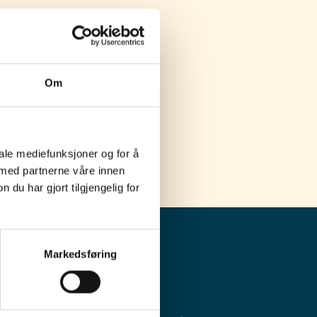
nger per juni 2017
Om
iale mediefunksjoner og for å
 med partnerne våre innen
u har gjort tilgjengelig for
Markedsføring