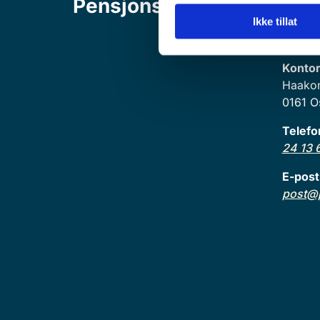
Pensjonskontoret
Postad
Postbo
Ikke tillat
0116 O
Kontor
Haakon 
0161 O
Telef
24 13 
E-post
post@p