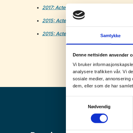
2017: Actecan (2017:01) – Kartlegging av
2015: Actecan – Kartlegging av konsekv
2015: Actecan – Kartlegging av konsekv
Samtykke
Denne nettsiden anvender c
Vi bruker informasjonskapsler
analysere trafikken vår. Vi 
sosiale medier, annonsering 
dem, eller som de har samlet
Samtykkevalg
Nødvendig