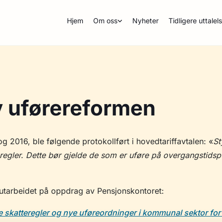
Hjem
Om oss
Nyheter
Tidligere uttalel
 uførereformen
g 2016, ble følgende protokollført i hovedtariffavtalen: «
St
regler. Dette bør gjelde de som er uføre på overgangstidspunk
t utarbeidet på oppdrag av Pensjonskontoret:
ye skatteregler og nye uføreordninger i kommunal sektor fo