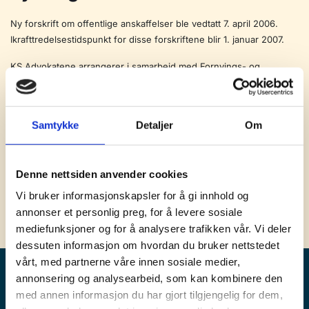
Ny forskrift om offentlige anskaffelser ble vedtatt 7. april 2006.
Ikrafttredelsestidspunkt for disse forskriftene blir 1. januar 2007.
KS Advokatene arrangerer i samarbeid med Fornyings- og
administrasjonsdepartementet (FAD) en kursrekke i nytt regelverk
om offentlige anskaffelser. For detaljert informasjon om de enkelte
kurs, se KS’ nettsider her.
Samtykke
Detaljer
Om
Pensjonskontoret vil komme tilbake med nærmere omtale av de
endringer som er relevante i forhold til innkjøp av tjenestepensjon.
Det nye regelverket vil bli lagt til grunn når Innkjøpsveilederen for
Denne nettsiden anvender cookies
kommunal tjenestepensjonsordning revideres neste år.
Vi bruker informasjonskapsler for å gi innhold og
annonser et personlig preg, for å levere sosiale
mediefunksjoner og for å analysere trafikken vår. Vi deler
dessuten informasjon om hvordan du bruker nettstedet
vårt, med partnerne våre innen sosiale medier,
annonsering og analysearbeid, som kan kombinere den
med annen informasjon du har gjort tilgjengelig for dem,