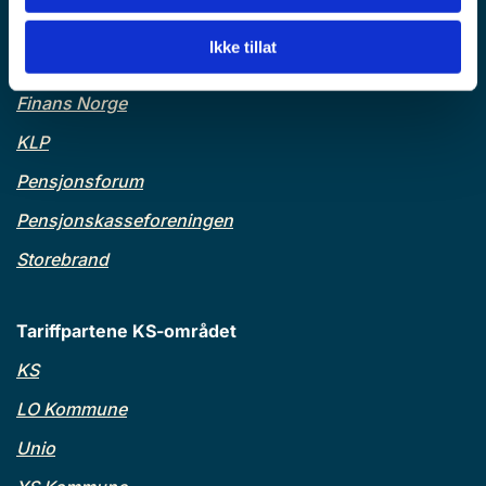
Lenker
Ikke tillat
Finanstilsynet
Finans Norge
KLP
Pensjonsforum
Pensjonskasseforeningen
Storebrand
Tariffpartene KS-området
KS
LO Kommune
Unio