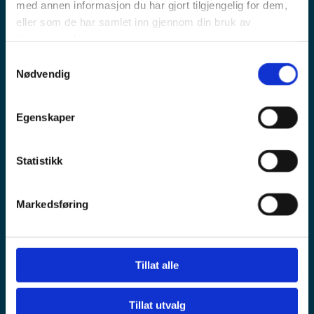
med annen informasjon du har gjort tilgjengelig for dem,
eller som de har samlet inn gjennom din bruk av
tjenestene deres.
Samtykkevalg
Pensjonskontoret
Nødvendig
Postadresse:
Egenskaper
Postboks 1466 Vika,
0116 Oslo
Statistikk
Kontoradresse:
Haakon VIIs gate 9, 4 et.
0161 Oslo
Markedsføring
Telefonnummer:
24 13 64 40
Tillat alle
E-post:
post@pensjonskontoret.no
Tillat utvalg