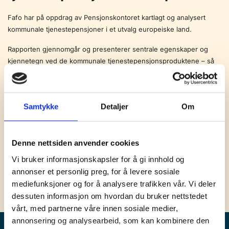
Fafo har på oppdrag av Pensjonskontoret kartlagt og analysert
kommunale tjenestepensjoner i et utvalg europeiske land.
Rapporten gjennomgår og presenterer sentrale egenskaper og
kjennetegn ved de kommunale tjenestepensjonsproduktene – så
som ytelser og utforming av ordningene, opptjeningsprinsipper,
pensjonsalder m.m. Det er gjort få forskningsstudier internasjonalt
av kommunale tjenestepensjonsordninger og rapporten formidler
Samtykke
Detaljer
Om
derfor ny kunnskap på området.
Les mer og last ned rapporten på Fafos hjemmesider.
Denne nettsiden anvender cookies
http://develop.fafo.no/pensjonsforum/pensjonsforum/article/1219
Vi bruker informasjonskapsler for å gi innhold og
9.html
annonser et personlig preg, for å levere sosiale
mediefunksjoner og for å analysere trafikken vår. Vi deler
dessuten informasjon om hvordan du bruker nettstedet
vårt, med partnerne våre innen sosiale medier,
annonsering og analysearbeid, som kan kombinere den