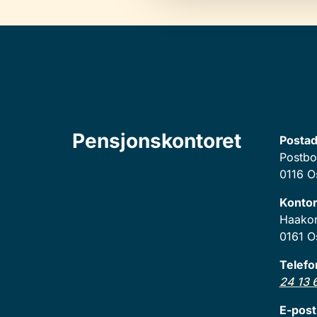
Pensjonskontoret
Postad
Postbo
0116 O
Kontor
Haakon 
0161 O
Telef
24 13 
E-post