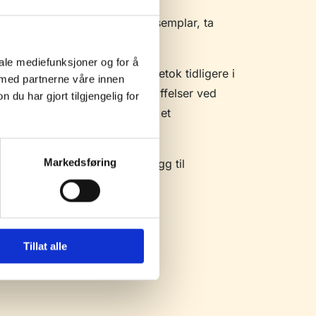
 tariffområde. Ønsker du et eksemplar, ta
iale mediefunksjoner og for å
rsikring. KS Advokatene foretok tidligere i
 med partnerne våre innen
gelverket for offentlige anskaffelser ved
u har gjort tilgjengelig for
il tjenestepensjonsforsikring i et
lan og vektingsmodell i tillegg til
Markedsføring
Tillat alle