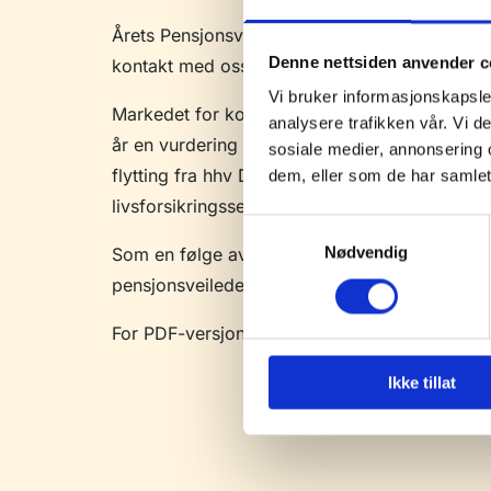
Årets Pensjonsveileder er nå sendt ut til all
Denne nettsiden anvender c
kontakt med oss på e-post :
sjr@pensjonskon
Vi bruker informasjonskapsler
Markedet for kommunal tjenestepensjon består
analysere trafikken vår. Vi 
år en vurdering av hvordan kommuner, fylkesko
sosiale medier, annonsering 
flytting fra hhv DNB Livsforsikring og Storebra
dem, eller som de har samlet
livsforsikringsselskap er å opprette egen pens
Samtykkevalg
Som en følge av den endrede markedssituasjone
Nødvendig
pensjonsveilederen, slik som tidligere.
For PDF-versjon av pensjonsveilederen:
Pens
Ikke tillat