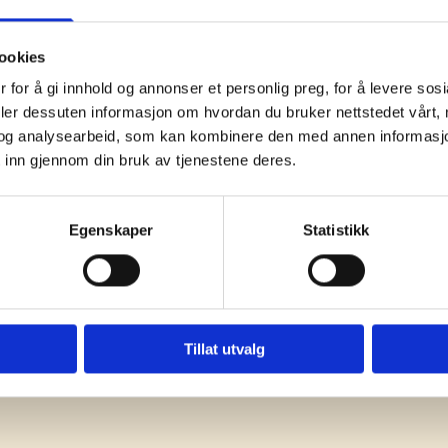
e kommuner, fylkeskommuner, bedrifter og virksomheter i KS’
ookies
toret.no
.
 for å gi innhold og annonser et personlig preg, for å levere sos
 i 2014 av KLP som eneste leverandør av tjenestepensjonsfo
deler dessuten informasjon om hvordan du bruker nettstedet vårt,
mmuner, bedrifter og virksomheter skal forholde seg til re
og analysearbeid, som kan kombinere den med annen informasjon d
nd Livsforsikring. Les mer om dette i kapitel 5. Alternative t
 inn gjennom din bruk av tjenestene deres.
jonskasse. Les mer om dette i kapittel 9.
n er det ikke lenger laget konkurransegrunnlag, referansep
Egenskaper
Statistikk
jonsveileder_2014
Tillat utvalg