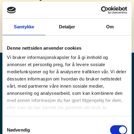
Utkast til samleforskrifter til ny forsikringslov.
For å lese pressemeldingen, klikk her
Samtykke
Detaljer
Om
Denne nettsiden anvender cookies
Vi bruker informasjonskapsler for å gi innhold og
annonser et personlig preg, for å levere sosiale
mediefunksjoner og for å analysere trafikken vår. Vi deler
dessuten informasjon om hvordan du bruker nettstedet
vårt, med partnerne våre innen sosiale medier,
Pensjonskontoret
annonsering og analysearbeid, som kan kombinere den
med annen informasjon du har gjort tilgjengelig for dem,
eller som de har samlet inn gjennom din bruk av
Postadresse:
tjenestene deres.
Postboks 1466 Vika,
0116 Oslo
Samtykkevalg
Nødvendig