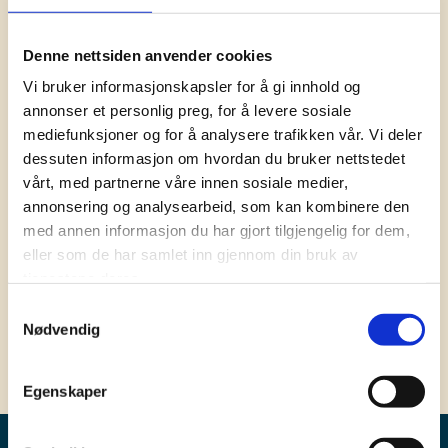
En ytelsesbasert påslagsordning
En innskuddspensjonsordning
Denne nettsiden anvender cookies
Vi bruker informasjonskapsler for å gi innhold og
Utvalget har vært ledet av arbeids- og inkluderingsminister Dag
annonser et personlig preg, for å levere sosiale
Terje Andersen. Fornyings- og administrasjonsminister Heidi
mediefunksjoner og for å analysere trafikken vår. Vi deler
Grande Røys har også deltatt i utvalget. Utvalget har ellers bestått
av ledere fra organisasjonene i offentlig sektor og de offentlige
dessuten informasjon om hvordan du bruker nettstedet
arbeidsgiverne: LO, Unio, YS, Akademikerne, KS,
vårt, med partnerne våre innen sosiale medier,
Arbeidsgiverforeningen Spekter og Oslo kommune. I tillegg har
annonsering og analysearbeid, som kan kombinere den
NHO og HSH vært observatører i utvalget.
med annen informasjon du har gjort tilgjengelig for dem,
eller som de har samlet inn gjennom din bruk av
Pressemeldingen fra Arbeids- og inkluderingsdepartementet (AID)
tjenestene deres.
av 11.03.2009 samt rapporten fra partssammensatt utvalg er
Samtykkevalg
tilgjengelig på departementets nettsted (
les mer
)
Nødvendig
Egenskaper