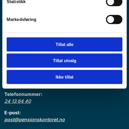
Statistikk
Markedsføring
Pensjonskontoret
Postadresse:
Tillat alle
Postboks 1466 Vika,
0116 Oslo
Tillat utvalg
Kontoradresse:
Haakon VIIs gate 9, 4 et.
Ikke tillat
0161 Oslo
Telefonnummer:
24 13 64 40
E-post:
post@pensjonskontoret.no