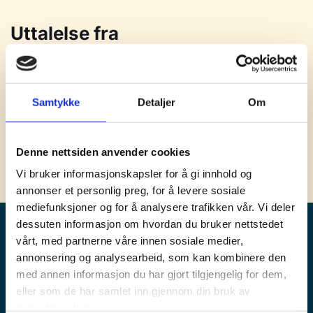
Uttalelse fra
Sivilombudsmannen om innsyn i
dokumenter hos kommunal
pensjonskasse
Samtykke
Detaljer
Om
Les uttalelsen her
Denne nettsiden anvender cookies
Vi bruker informasjonskapsler for å gi innhold og
annonser et personlig preg, for å levere sosiale
mediefunksjoner og for å analysere trafikken vår. Vi deler
dessuten informasjon om hvordan du bruker nettstedet
vårt, med partnerne våre innen sosiale medier,
annonsering og analysearbeid, som kan kombinere den
med annen informasjon du har gjort tilgjengelig for dem,
Pensjonskontoret
eller som de har samlet inn gjennom din bruk av
tjenestene deres.