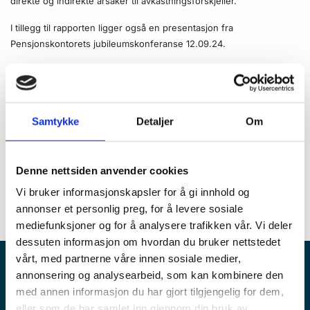
direkte og indirekte årsaker til avkastningsforskjeller.
I tillegg til rapporten ligger også en presentasjon fra
Pensjonskontorets jubileumskonferanse 12.09.24.
Les rapporten:
NHH_2023: Avkastning på pensjonsmidlene
Samtykke
Detaljer
Om
NHH_presentasjon, Pensjonskontorets
jubileumskonferanse 12.09.24: Avkastning på
Denne nettsiden anvender cookies
pensjonsmidlene
Vi bruker informasjonskapsler for å gi innhold og
annonser et personlig preg, for å levere sosiale
mediefunksjoner og for å analysere trafikken vår. Vi deler
dessuten informasjon om hvordan du bruker nettstedet
vårt, med partnerne våre innen sosiale medier,
annonsering og analysearbeid, som kan kombinere den
med annen informasjon du har gjort tilgjengelig for dem,
eller som de har samlet inn gjennom din bruk av