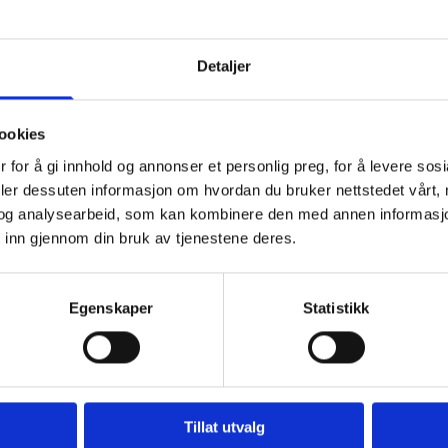
- Kommunal pensjon og offentlige anskaffelser
 sektor Analyse av survey- og registerdata fra før og etter
Detaljer
01-2013 (Fato-notat 2014:11)
ookies
 for å gi innhold og annonser et personlig preg, for å levere sos
jonskassar følgja innkjøpsregelverket?
deler dessuten informasjon om hvordan du bruker nettstedet vårt,
og analysearbeid, som kan kombinere den med annen informasjon d
 inn gjennom din bruk av tjenestene deres.
 deler? En analyse av kommunalt ansattes pensjoneringsadferd (F
Egenskaper
Statistikk
001–2012 (Fafo-notat 2013:21)
i Europa Produktegenskaper, leverandørforhold og reformer i ni
Tillat utvalg
est mulig avkastning på sin tjenestepensjonsordning? (rapport