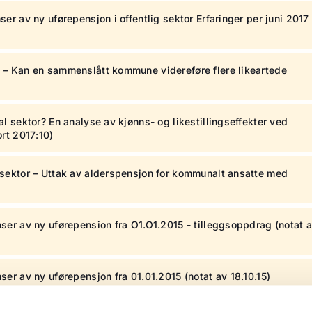
r av ny uførepensjon i offentlig sektor Erfaringer per juni 2017
 – Kan en sammenslått kommune videreføre flere likeartede
l sektor? En analyse av kjønns- og likestillingseffekter ved
rt 2017:10)
sektor – Uttak av alderspensjon for kommunalt ansatte med
er av ny uførepension fra O1.O1.2015 - tilleggsoppdrag (notat 
er av ny uførepensjon fra 01.01.2015 (notat av 18.10.15)