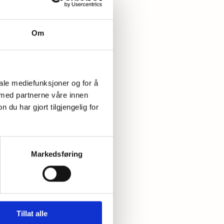
Om
iale mediefunksjoner og for å
 med partnerne våre innen
u har gjort tilgjengelig for
afo-
Markedsføring
 land
Tillat alle
 2011