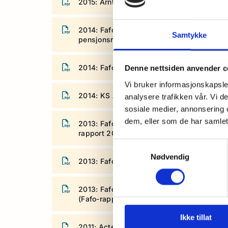
2015: Arntzen de Besche Advokatfirma AS 
2014: Fafo - Arbeid og pensjon i kommunal
Samtykke
pensjonsreformen (Fafo-rapport 2014:45)
2014: Fafo – Tjenestepensjonsmarkedet 20
Denne nettsiden anvender c
Vi bruker informasjonskapsler
2014: KS Advokatene - Må kommunale pens
analysere trafikken vår. Vi 
sosiale medier, annonsering 
dem, eller som de har samlet
2013: Fafo – Arbeid, pensjon eller begge
rapport 2013:12)
Samtykkevalg
Nødvendig
2013: Fafo – Tjenestepensjonsmarkedet 2
2013: Fafo – Kommunale tjenestepensjoner 
(Fafo-rapport 2013:38)
Ikke tillat
2011: Actecan - Hvordan sikre kommunen b