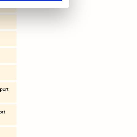
port
ort